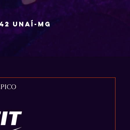
142 unaí-mg
ÉPICO